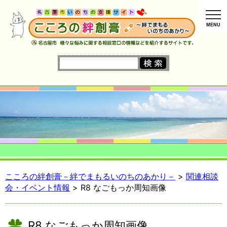
MENU
こころの絆創膏－絆でまもるいのちのあかり－
>
関連相談
会・イベント情報
> R8 なごもっか周知画像
R8 なごもっか周知画像