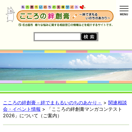
MENU
こころの絆創膏－絆でまもるいのちのあかり－
>
関連相談
会・イベント情報
> 「こころの絆創膏マンガコンテスト
2026」について（ご案内）