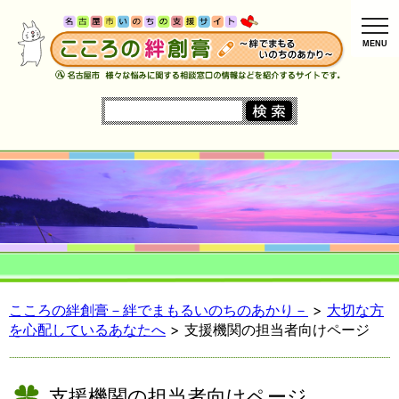
MENU
こころの絆創膏－絆でまもるいのちのあかり－
>
大切な方
を心配しているあなたへ
>
支援機関の担当者向けページ
支援機関の担当者向けページ