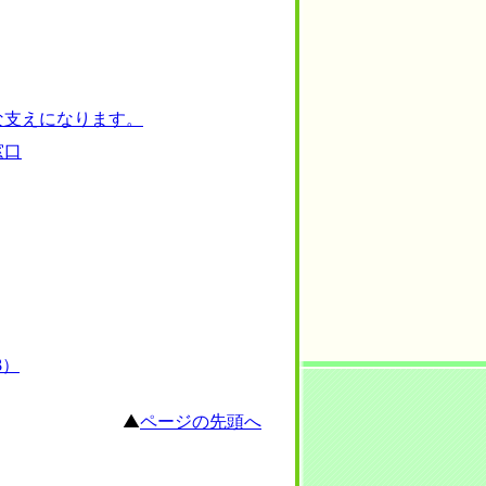
な支えになります。
窓口
B）
▲
ページの先頭へ