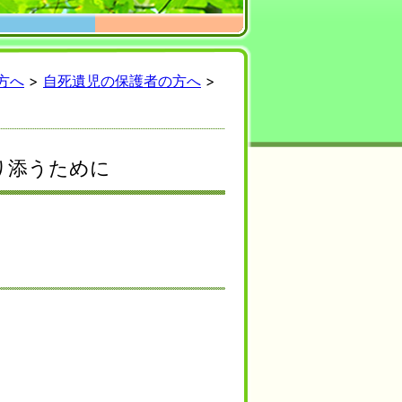
方へ
>
自死遺児の保護者の方へ
>
り添うために