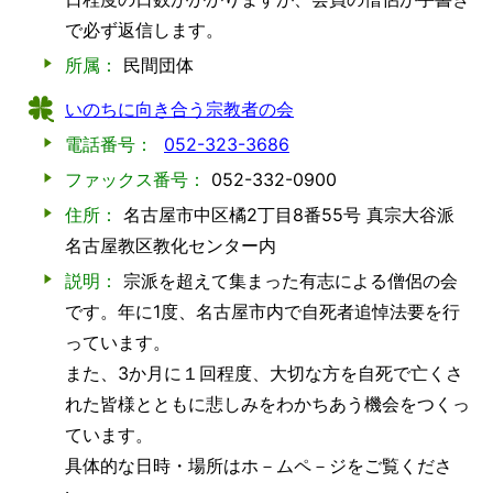
で必ず返信します。
所属：
民間団体
いのちに向き合う宗教者の会
電話番号：
052-323-3686
ファックス番号：
052-332-0900
住所：
名古屋市中区橘2丁目8番55号 真宗大谷派
名古屋教区教化センター内
説明：
宗派を超えて集まった有志による僧侶の会
です。年に1度、名古屋市内で自死者追悼法要を行
っています。
また、3か月に１回程度、大切な方を自死で亡くさ
れた皆様とともに悲しみをわかちあう機会をつくっ
ています。
具体的な日時・場所はホ－ムペ－ジをご覧くださ