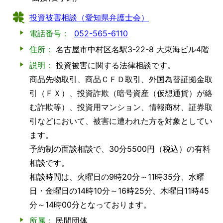
投資被害相談（愛知県弁護士会）
電話番号：
052-565-6110
住所：
名古屋市中村区名駅3-22-8 大東海ビル4階
説明：
投資被害に関する法律相談です。
商品先物取引、商品ＣＦＤ取引、外国為替証拠金取
引（ＦＸ）、投資詐欺（暗号資産（仮想通貨）が絡
む詐欺等）、投資用マンション、情報商材、証券取
引などにおいて、被害に遭われた方を対象としてい
ます。
予約制の面談相談で、30分5500円（税込）の有料
相談です。
相談時間は、火曜日の9時20分～11時35分、水曜
日・金曜日の14時10分～16時25分、木曜日11時45
分～14時00分となっております。
所属：
民間団体