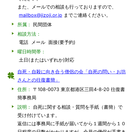
また、メールでの相談も行っておりますので、
mailbox@jizoji.or.jp
までご連絡ください。
所属：
民間団体
相談方法：
電話
メール
面接(要予約)
曜日時間帯：
土日(またはいずれか)対応
自死・自殺に向き合う僧侶の会「自死の問い・お坊
さんとの往復書簡」
住所：
〒108-0073 東京都港区三田4-8-20 往復書
簡事務局
説明：
自死に関する相談・質問を手紙（書簡）で
受け付けています。
返信には事務局に手紙が届いてから１週間から１０
日程度の日数がかかりますが、会員の僧侶が手書き