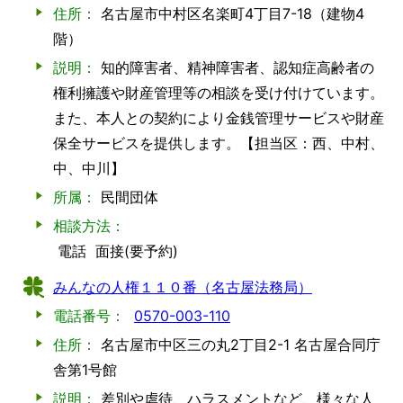
住所：
名古屋市中村区名楽町4丁目7-18（建物4
階）
説明：
知的障害者、精神障害者、認知症高齢者の
権利擁護や財産管理等の相談を受け付けています。
また、本人との契約により金銭管理サービスや財産
保全サービスを提供します。【担当区：西、中村、
中、中川】
所属：
民間団体
相談方法：
電話
面接(要予約)
みんなの人権１１０番（名古屋法務局）
電話番号：
0570-003-110
住所：
名古屋市中区三の丸2丁目2-1 名古屋合同庁
舎第1号館
説明：
差別や虐待、ハラスメントなど、様々な人