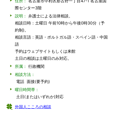
住所：
名古屋市中村区那古野一丁目47-1 名古屋国
際センター3階
説明：
弁護士による法律相談。
相談日時：土曜日 午前10時から午後0時30分（予
約制)。
相談言語：英語・ポルトガル語・スペイン語・中国
語
予約はウェブサイトもしくは来館
土日の相談は土曜日のみ対応。
所属：
行政機関
相談方法：
電話
面接(要予約)
曜日時間帯：
土日(またはいずれか)対応
外国人こころの相談