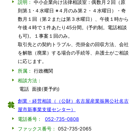
説明：
中小企業向け法律相談室：偶数月２回（原
則第１･４水曜日 ※４月のみ第２・４水曜日）・奇
数月１回（第２または第３水曜日）、午後１時から
午後４時で１件あたり45分間。(予約制。電話相談
も可)。１事案１回のみ。
取引先との契約トラブル、売掛金の回収方法、会社
を解散（廃業）する場合の手続等、弁護士がご相談
に応じます。
所属：
行政機関
相談方法：
電話
面接(要予約)
創業・経営相談（（公財）名古屋産業振興公社名古
屋市新事業支援センター）
電話番号：
052-735-0808
ファックス番号：
052-735-2065