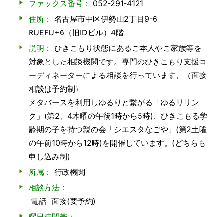
ファックス番号：
052-291-4121
住所：
名古屋市中区伊勢山2丁目9-6
RUEFU+6（旧IDビル）4階
説明：
ひきこもり状態にあるご本人やご家族等を
対象とした相談機関です。専門のひきこもり支援コ
ーディネーターによる相談を行っています。（面接
相談は予約制）
メタバースを利用しゆるりと繋がる「ゆるリリン
ク」(第2、4木曜の午後1時から5時)、ひきこもる学
齢期の子を持つ親の会「シエスタなごや」(第2土曜
の午前10時から12時)を開催しています。(どちらも
申し込み制)
所属：
行政機関
相談方法：
電話
面接(要予約)
曜日時間帯：