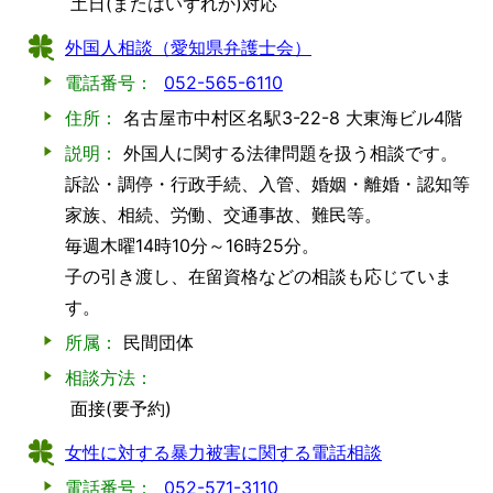
土日(またはいずれか)対応
外国人相談（愛知県弁護士会）
電話番号：
052-565-6110
住所：
名古屋市中村区名駅3-22-8 大東海ビル4階
説明：
外国人に関する法律問題を扱う相談です。
訴訟・調停・行政手続、入管、婚姻・離婚・認知等
家族、相続、労働、交通事故、難民等。
毎週木曜14時10分～16時25分。
子の引き渡し、在留資格などの相談も応じていま
す。
所属：
民間団体
相談方法：
面接(要予約)
女性に対する暴力被害に関する電話相談
電話番号：
052-571-3110