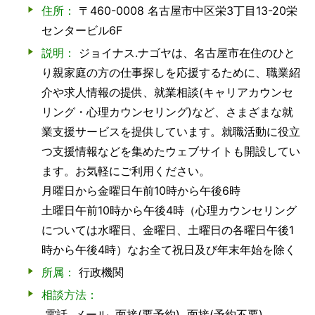
住所：
〒460-0008 名古屋市中区栄3丁目13-20栄
センタービル6F
説明：
ジョイナス.ナゴヤは、名古屋市在住のひと
り親家庭の方の仕事探しを応援するために、職業紹
介や求人情報の提供、就業相談(キャリアカウンセ
リング・心理カウンセリング)など、さまざまな就
業支援サービスを提供しています。就職活動に役立
つ支援情報などを集めたウェブサイトも開設してい
ます。お気軽にご利用ください。
月曜日から金曜日午前10時から午後6時
土曜日午前10時から午後4時（心理カウンセリング
については水曜日、金曜日、土曜日の各曜日午後1
時から午後4時）なお全て祝日及び年末年始を除く
所属：
行政機関
相談方法：
電話
メール
面接(要予約)
面接(予約不要)