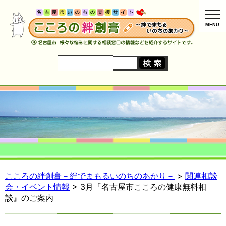
MENU
こころの絆創膏－絆でまもるいのちのあかり－
>
関連相談
会・イベント情報
> 3月『名古屋市こころの健康無料相
談』のご案内