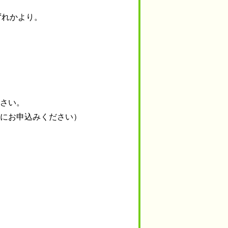
ずれかより。
）
ださい。
でにお申込みください）