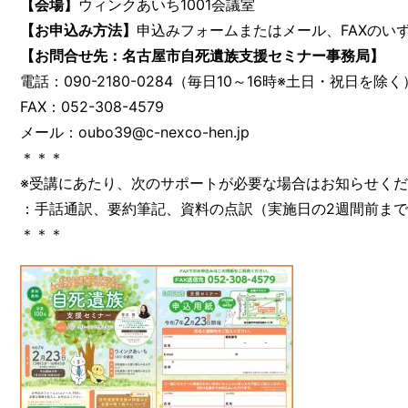
【会場】
ウィンクあいち1001会議室
【お申込み方法】
申込みフォームまたはメール、FAXのい
【お問合せ先：名古屋市自死遺族支援セミナー事務局】
電話：090-2180-0284（毎日10～16時※土日・祝日を除く
FAX：052-308-4579
メール：oubo39@c-nexco-hen.jp
＊＊＊
※受講にあたり、次のサポートが必要な場合はお知らせく
：手話通訳、要約筆記、資料の点訳（実施日の2週間前ま
＊＊＊