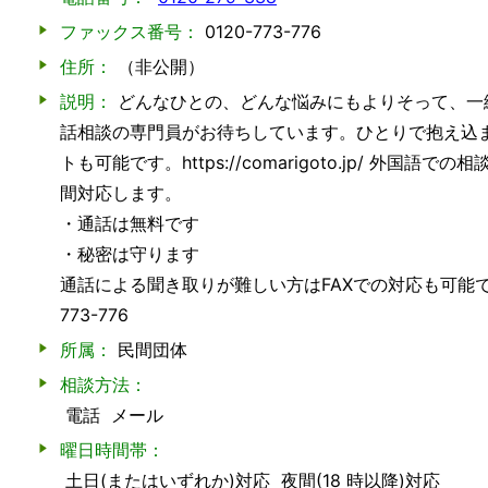
ファックス番号：
0120-773-776
住所：
（非公開）
説明：
どんなひとの、どんな悩みにもよりそって、一
話相談の専門員がお待ちしています。ひとりで抱え込
トも可能です。https://comarigoto.jp/ 外国
間対応します。
・通話は無料です
・秘密は守ります
通話による聞き取りが難しい方はFAXでの対応も可能で
773-776
所属：
民間団体
相談方法：
電話
メール
曜日時間帯：
土日(またはいずれか)対応
夜間(18 時以降)対応