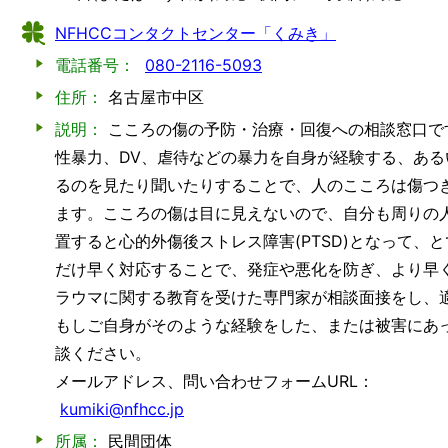
NFHCCコンタクトセンター「くみき」
電話番号：
080-2116-5093
住所：
名古屋市中区
説明：
こころの傷の予防・治療・回復への相談窓口で
性暴力、DV、虐待などの暴力を自身が経験する、あ
るのを見たり聞いたりすることで、人のこころは傷つ
ます。こころの傷は目に見えないので、自分も周りの
置すると心的外傷後ストレス障害(PTSD)となって、
だけ早く対応することで、発症や悪化を防ぎ、より早
ラウマに関する教育を受けた専門家が相談面接をし、
もしご自身がそのような経験をした、または被害にあ
談ください。
メールアドレス、問い合わせフォームURL：
kumiki@nfhcc.jp
所属：
民間団体