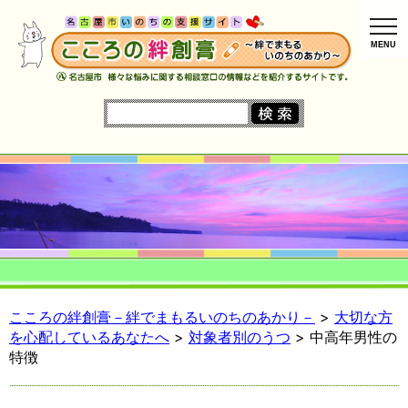
MENU
こころの絆創膏－絆でまもるいのちのあかり－
>
大切な方
を心配しているあなたへ
>
対象者別のうつ
>
中高年男性の
特徴